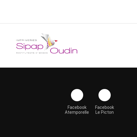
Facebook
Facebook
Atemporelle
Le Picton
Retour